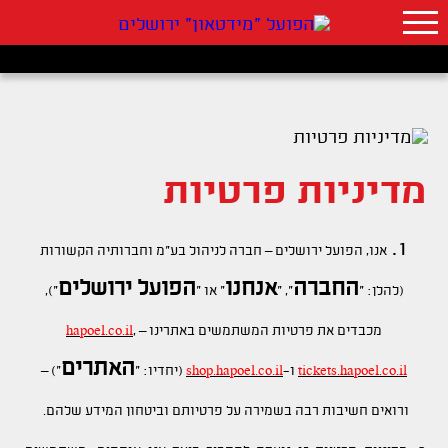
מדיניות פרטיות
1.
אנו, הפועל ירושלים – חברה לניהול בע"מ וחברותיה הקשורות
החברה
אנחנו
הפועל ירושלים
(להלן: "
", "
" או "
"),
מכבדים את פרטיות המשתמשים באתרינו –
,
hapoel.co.il
האתרים
tickets.hapoel.co.il
ו-
shop.hapoel.co.il
(יחדיו: "
") –
ורואים חשיבות רבה בשמירה על פרטיותם וביטחון המידע שלהם.