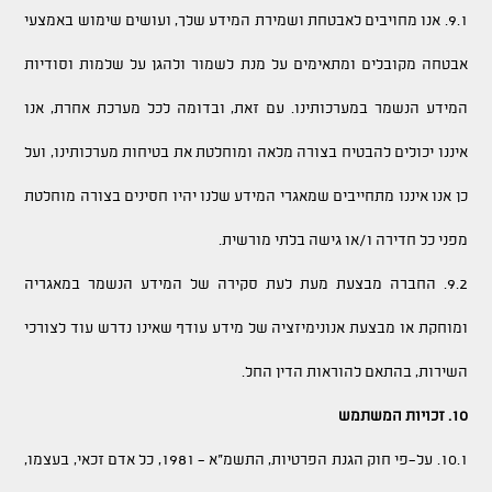
9.1. אנו מחויבים לאבטחת ושמירת המידע שלך, ועושים שימוש באמצעי
אבטחה מקובלים ומתאימים על מנת לשמור ולהגן על שלמות וסודיות
המידע הנשמר במערכותינו. עם זאת, ובדומה לכל מערכת אחרת, אנו
איננו יכולים להבטיח בצורה מלאה ומוחלטת את בטיחות מערכותינו, ועל
כן אנו איננו מתחייבים שמאגרי המידע שלנו יהיו חסינים בצורה מוחלטת
מפני כל חדירה ו/או גישה בלתי מורשית.
9.2. החברה מבצעת מעת לעת סקירה של המידע הנשמר במאגריה
ומוחקת או מבצעת אנונימיזציה של מידע עודף שאינו נדרש עוד לצורכי
השירות, בהתאם להוראות הדין החל.
10. זכויות המשתמש
10.1. על-פי חוק הגנת הפרטיות, התשמ"א - 1981, כל אדם זכאי, בעצמו,