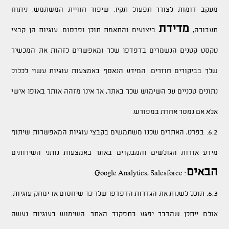
מעקב דומות לצורך תפעול תקין, שיפור חוויית המשתמש, ניתוח
מדידת
תעבורה,
ביצועים והתאמת תוכן ופרסום. עוגיות הן קבצי
טקסט קטנים הנשמרים בדפדפן שלך ומאפשרים לזהות את המכשיר
שלך בביקורים חוזרים. המידע הנאסף באמצעות עוגיות עשוי לכלול
נתונים טכניים על השימוש שלך באתר, אך אינו מזהה אותך באופן אישי
אלא אם נמסר אחרת במפורש.
6.2. בפרט, האתרים שלנו משתמשים בקבצי עוגיות המאפשרות שיתוף
מידע אודות הגולשים והמבקרים באתר באמצעות נותני השירותים
הבאים
: Google Analytics, Salesforce.
6.3. תוכל לשנות את הגדרות הדפדפן שלך כך שיחסום או ימחק עוגיות,
אולם ייתכן שהדבר יפגע בתפקוד האתר. השימוש בעוגיות נעשה