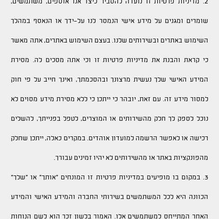
2. מדיניות פרטיות זו נועדה להסביר כיצד אנו אוספים, משתמשים,
שומרים ומגנים על מידע אישי הנמסר לנו על-ידך או הנאסף במהלך
השימוש באתרים ובשירותים שלנו. בעצם השימוש באתרים, אתה מאשר
כי קראת והבנת את מדיניות פרטיות זו וכי אתה מסכים לה. מסירת
המידע האישי שלך נעשית מרצונך ובהסכמתך, ואינך חייב על פי חוק
למסור מידע זה. עם זאת, יובהר כי ייתכן כי ללא מסירת מידע מסוים לא
נוכל לספק לך חלק מהשירותים או המוצרים, לטפל בפנייתך, להשלים
רכישה או לאפשר הרשמה למועדון אוהדים. במקרים כאלה, ייתכן שחלק
מהפונקציות באתר או מהשירותים לא יהיו זמינים עבורך.
3. במקום בו מופיעים במדיניות פרטיות זו המונחים "אותך" או "שלך"
הכוונה היא לכל המשתמשים בשירותי החברה והמידע האישי והמידע
האחר המתייחס למשתמשים אלו. האמור בלשון זכר הוא לשם הנוחות