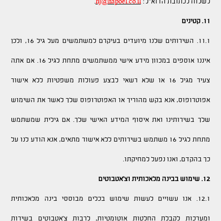
לשלוח לכתובת הדוא"ל:
hj@hapoel.co.il
.
11. קטינים
11.1. השירותים שלנו מיועדים בעיקרם למשתמשים מעל גיל 16, ולכן
איננו אוספים במכוון מידע אישי ממשתמשים מתחת לגיל 16. אם אתה
צעיר מגיל 16 או שלא רשאי לבצע פעולות משפטיות ללא אישור
אפוטרופוס, אנא בקש מהוריך או האפוטרופוס שלך לאשר את השימוש
שלך בשירותינו ואת איסוף המידע האישי שלך. אם גילית שמשתמש
מתחת לגיל 16 משתמש בשירותים ללא אישור מתאים, אנא הודע לנו על
כך בהקדם, ואנו נפעל למחיקתו.
12. שימוש בבינה מלאכותית וצ'אטבוטים
12.1. אנו עשויים לעשות שימוש בכלים מבוססי בינה מלאכותית
ומערכות לקבלת החלטות אוטומטיות, לרבות צ'אטבוטים בשירות