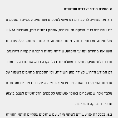
8. מסירת מידע לצדדים שלישיים
8.1. אנו עשויים להעביר מידע אישי לספקים ושותפים עסקיים המספקים
לנו שירותים כגון: סליקה ותשלומים, אחסון נתונים בענן, מערכות CRM,
שליחויות, שירותי דיוור, ניתוח נתונים, פרסום ושיווק, פלטפורמות
השוואת מחירים ומנועי חיפוש, שירותי ניתוח התנהגות קנייה ודירוגים,
חברות לוגיסטיקה ומעקב משלוחים. בכל מקרה כזה, אנו נוודא כי יועבר
רק המידע הדרוש לצורך מתן השירות, וכי הספקים מחויבים לשמור על
סודיות המידע בהתאם לדין. פרטי אשראי לא יועברו לצדדים שלישיים
מלבד אלה שמועברים באופן אוטומטי לספקים הרלוונטיים לעצם ביצוע
תהליך הסליקה והרכישה.
8.2. בכלל זה אנו עשויים לשתף מידע עם שותפים עסקיים ונותני חסויות