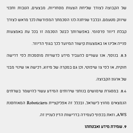
של הקבוצה לצורך שליחת הצעות מסחריות, מבצעים, הטבות ותכני
שיווק מטעמם, ובלבד שניתנה לנו הסכמתך המפורשת לכך מראש לצורך
קבלת דיוור פרסומי. באפשרותך לבטל הסכמה זו בכל עת באמצעות
פנייה אלינו או באמצעות קישור המיועד לכך בגוף הדיוור.
8.3. בנוסף, אנו עשויים להעביר מידע לרשויות מוסמכות לפי דרישה
חוקית, או לפי צו שיפוטי, וכן גם במקרה של מיזוג, רכישה או שינוי מבני
של ארגון הקבוצה.
8.4. במסגרת שימושים בנותני שירותים המידע עשוי להישמר בשרתים
הנמצאים מחוץ לישראל, ובכלל זה אפליקציית Robotickets המאוחסנת
AWS, וזאת בכפוף לעמידה בדרישות הדין לעניין זה.
9. שמירת מידע ואבטחתו