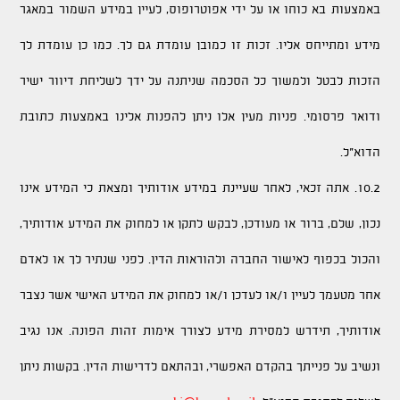
באמצעות בא כוחו או על ידי אפוטרופוס, לעיין במידע השמור במאגר
מידע ומתייחס אליו. זכות זו כמובן עומדת גם לך. כמו כן עומדת לך
הזכות לבטל ולמשוך כל הסכמה שניתנה על ידך לשליחת דיוור ישיר
ודואר פרסומי. פניות מעין אלו ניתן להפנות אלינו באמצעות כתובת
הדוא"ל.
10.2. אתה זכאי, לאחר שעיינת במידע אודותיך ומצאת כי המידע אינו
נכון, שלם, ברור או מעודכן, לבקש לתקן או למחוק את המידע אודותיך,
והכול בכפוף לאישור החברה ולהוראות הדין. לפני שנתיר לך או לאדם
אחר מטעמך לעיין ו/או לעדכן ו/או למחוק את המידע האישי אשר נצבר
אודותיך, תידרש למסירת מידע לצורך אימות זהות הפונה
.
אנו נגיב
ונשיב על פנייתך בהקדם האפשרי, ובהתאם לדרישות הדין. בקשות ניתן