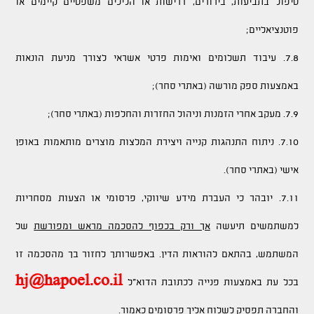
טיפול בתביעות, בירורים, דרישות או הליכים משפטיים קיימים או
פוטנציאליים;
7.8. עיבוד תשלומים ואימות פרטי אשראי לצורך מניעת הונאות
באמצעות ספק מורשה (באתרי סחר);
7.9. מעקב אחרי הזמנות וניהול החזרות והחלפות (באתרי סחר);
7.10. ניתוח התנהגות קנייה ויצירת המלצות מוצרים מותאמות באופן
אישי (באתרי סחר).
7.11. יובהר כי העברת מידע שיווקי, פרסומי או הצעות מסחריות
למשתמשים תיעשה
אך ורק בכפוף להסכמה מראש ומפורשת
של
המשתמש, בהתאם להוראות הדין. באפשרותך לחזור בך מהסכמה זו
hj@hapoel.co.il
בכל עת באמצעות פנייה לכתובת הדוא"ל
והחברה תפסיק לשלוח אליך פרסומים כאמור.