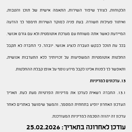
הלקוחות, לצורך שיפור השירות, התאמה אישית של תוכן והטבות,
ואיתור פעילות חשודה. בעת פניה למוקד השירות תימסר לך הודעה
המיידעת כאשר אתה משוחח עם מערכת אוטומטית ולא עם גורם אנושי.
בכל עת תוכל לבקש העברה לנציג אנושי. יובהר, כי החברה לא תקבל
החלטות אוטומטיות המשפיעות על זכויותיך ללא התערבות אנושית,
ותאפשר לך לפנות אלינו לקבל מידע נוסף על אופן קבלת ההחלטות.
13. עדכונים למדיניות
13.1. החברה רשאית לעדכן את מדיניות הפרטיות מעת לעת. תאריך
העדכון האחרון יופיע בתחתית המסמך, והמשך שימושך באתרים לאחר
עדכון זה יהווה הסכמה למדיניות המעודכנת.
עודכן לאחרונה בתאריך: 25.02.2026