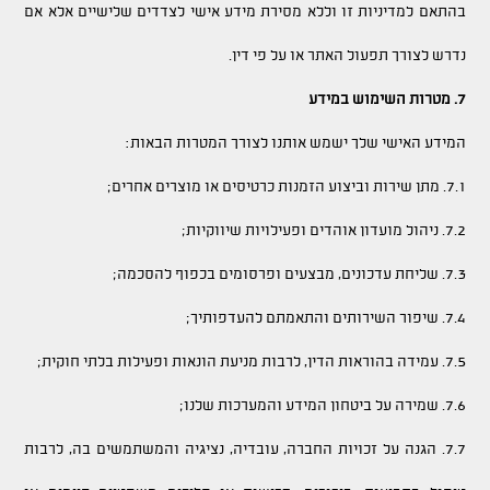
בהתאם למדיניות זו וללא מסירת מידע אישי לצדדים שלישיים אלא אם
נדרש לצורך תפעול האתר או על פי דין.
7. מטרות השימוש במידע
המידע האישי שלך ישמש אותנו לצורך המטרות הבאות:
7.1. מתן שירות וביצוע הזמנות כרטיסים או מוצרים אחרים;
7.2. ניהול מועדון אוהדים ופעילויות שיווקיות;
7.3. שליחת עדכונים, מבצעים ופרסומים בכפוף להסכמה;
7.4. שיפור השירותים והתאמתם להעדפותיך;
7.5. עמידה בהוראות הדין, לרבות מניעת הונאות ופעילות בלתי חוקית;
7.6. שמירה על ביטחון המידע והמערכות שלנו;
7.7. הגנה על זכויות החברה, עובדיה, נציגיה והמשתמשים בה, לרבות