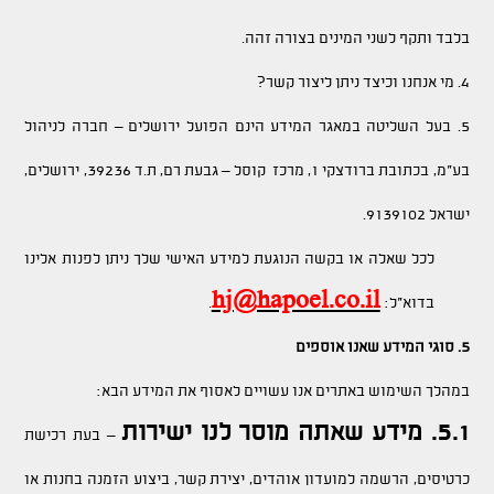
בלבד ותקף לשני המינים בצורה זהה.
4. מי אנחנו וכיצד ניתן ליצור קשר?
5.
בעל השליטה במאגר המידע הינם הפועל ירושלים – חברה לניהול
בע"מ, בכתובת ברודצקי 1, מרכז קוסל – גבעת רם, ת.ד 39236, ירושלים,
ישראל 9139102.
לכל שאלה או בקשה הנוגעת למידע האישי שלך ניתן לפנות אלינו
hj@hapoel.co.il
בדוא"ל:
.
5. סוגי המידע שאנו אוספים
במהלך השימוש באתרים אנו עשויים לאסוף את המידע הבא:
5.1. מידע שאתה מוסר לנו ישירות
– בעת רכישת
כרטיסים, הרשמה למועדון אוהדים, יצירת קשר, ביצוע הזמנה בחנות או