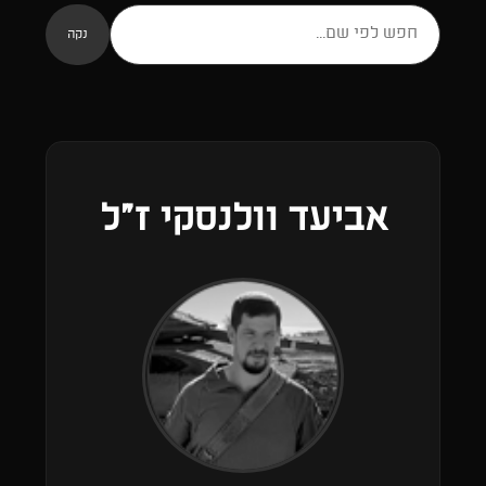
נקה
אביעד וולנסקי ז״ל