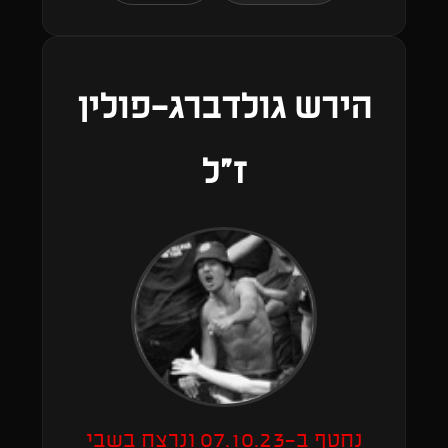
הירש גולדברג-פולין
ז"ל
נחטף ב-07.10.23 ונרצח בשבי