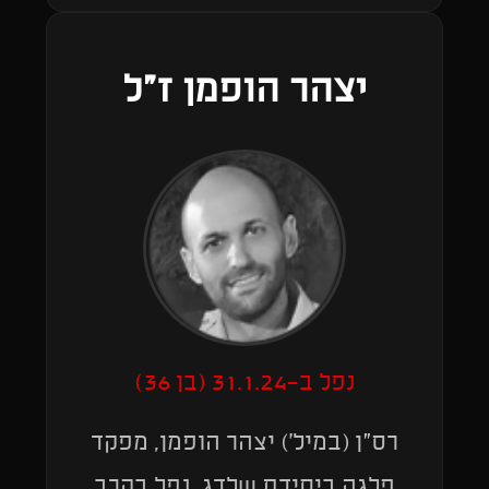
יצהר הופמן ז"ל
נפל ב-31.1.24 (בן 36)
רס"ן (במיל') יצהר הופמן, מפקד
פלגה ביחידת שלדג, נפל בקרב