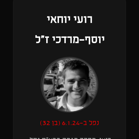
רועי יוחאי
יוסף-מרדכי ז"ל
נפל ב-6.1.24 (בן 32)