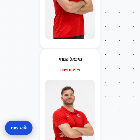
מיכאל קמחי
פיזיותרפיסט
♿
נגישות