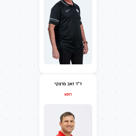
ד"ר זאב מרצקי
רופא