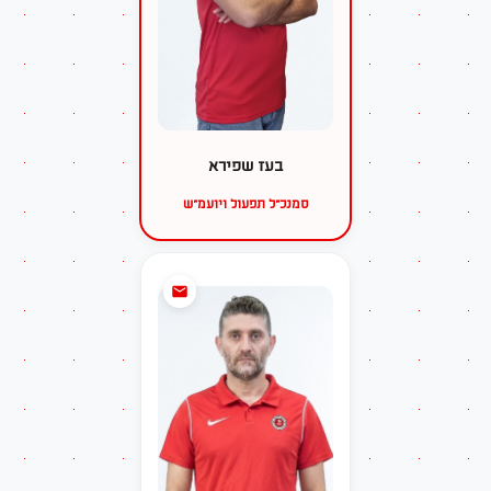
בעז שפירא
סמנכ״ל תפעול ויועמ״ש