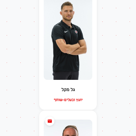
גל מקל
יועץ ובעלים-שותף