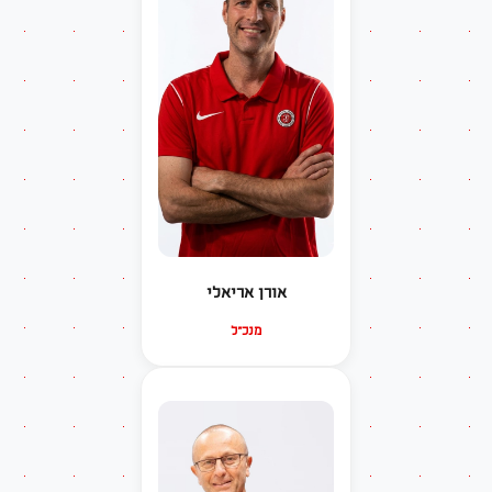
אורן אריאלי
מנכ"ל