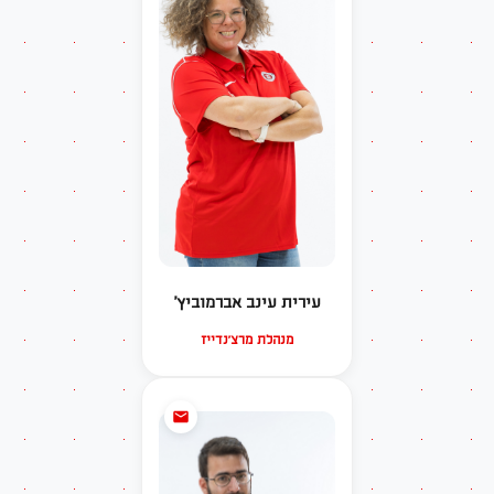
עירית עינב אברמוביץ'
מנהלת מרצ'נדייז