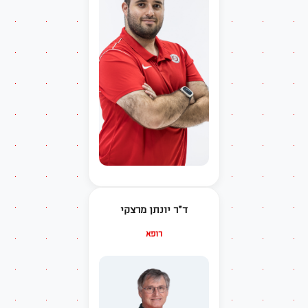
ד"ר יונתן מרצקי
רופא