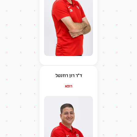
ד"ר רון רוזנטל
רופא