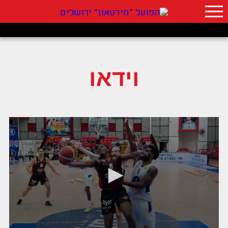
וידאו