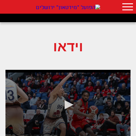
וידאו