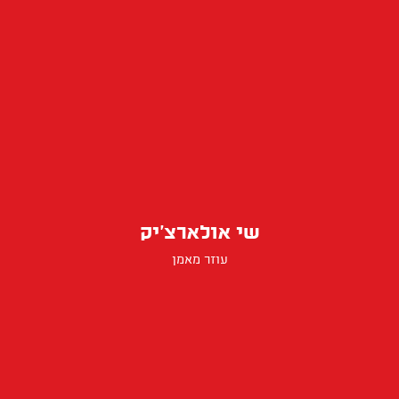
שי אולארצ׳יק
עוזר מאמן