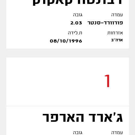
דבונטה קאקוק
עמדה
גובה
פורוורד-סנטר
2.03
אזרחות
ת.לידה
ארה''ב
08/10/1996
1
ג'ארד הארפר
עמדה
גובה