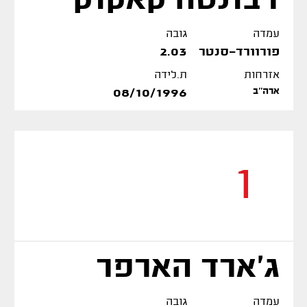
דבונטה קאקוק
עמדה
גובה
פורוורד-סנטר
2.03
אזרחות
ת.לידה
ארה''ב
08/10/1996
1
ג'ארד הארפר
עמדה
גובה