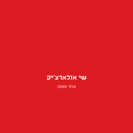
שי אולארצ׳יק
עוזר מאמן