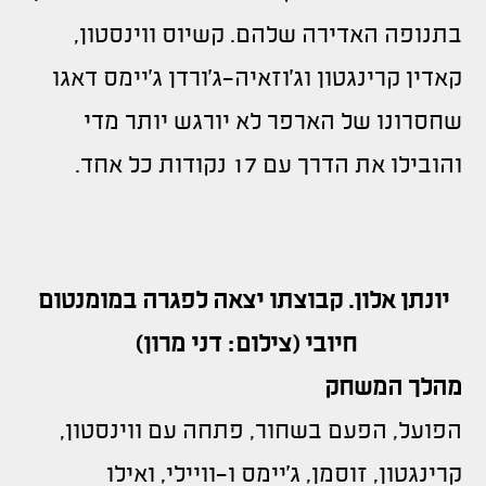
בתנופה האדירה שלהם. קשיוס ווינסטון,
קאדין קרינגטון וג'וזאיה-ג'ורדן ג'יימס דאגו
שחסרונו של הארפר לא יורגש יותר מדי
והובילו את הדרך עם 17 נקודות כל אחד.
יונתן אלון. קבוצתו יצאה לפגרה במומנטום
חיובי (צילום: דני מרון)
מהלך המשחק
הפועל, הפעם בשחור, פתחה עם ווינסטון,
קרינגטון, זוסמן, ג'יימס ו-וויילי, ואילו