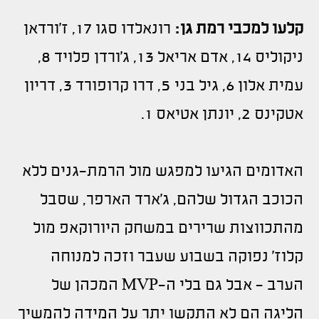
קלעו למכבי רמת גן:
רונאלדו סגו 17, ז'ורדאן
ניקוליס 14, אדם אריאל 13, ג'ורדן פלויד 8,
עמית אלון 6, גיל בני 5, דרו קרופורד 3, דריון
אטקינס 2, יונתן אטיאס 1.
האדומים הגיעו למפגש מול הרמת-גנים ללא
הכוכב הגדול שלהם, ג'ארד הארפר, שסבל
מהתכווצות שרירים במשחק היורוקאפ מול
קלוז' נפוקה בשבוע שעבר וזכה למנוחה
הערב - אבל גם בלי ה-
MVP
המכהן של
הליגה הם לא התקשו יתר על המידה להמשיך