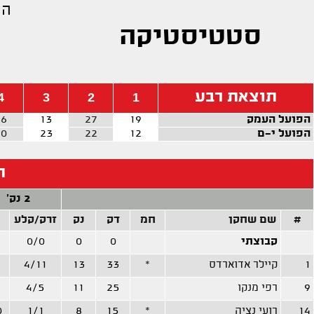
הפ
סטטיסטיקה
תוצאת רבע
4
3
2
1
הפועל העמק
19
27
13
16
הפועל י-ם
12
22
23
20
ה
2 נק'
#
שם שחקן
חמ
דק
נק
זרק/קלע
קבוצתי
0
0
0/0
1
קיילר אדוארדס
*
33
13
4/11
9
רפי מנקו
25
11
4/5
14
רועי נציה
*
15
8
1/1
0