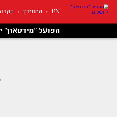
EN
המועדון
הקבוצ
הפועל ״מידטאון״ י
ש