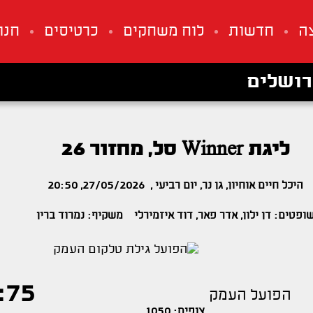
ה
חדשות
לוח משחקים
כרטיסים
חנו
רושלים
ליגת Winner סל, מחזור 26
היכל חיים אוחיון, גן נר, יום רביעי , 27/05/2026, 20:50
ופטים: דן ילון, אדר פאר, דוד איזמירלי משקיף: נמרוד ברין
:75
הפועל העמק
צופים: 1050