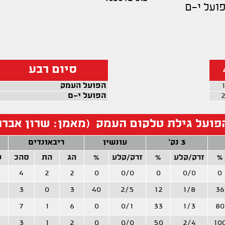
ועל י-ם
סיום רבע
הפועל העמק
הפועל י-ם
פועל גילת טלקום העמק (מאמן: שרון אברה
3 נק'
עונשין
ריבאונדים
%
זרק/קלע
%
זרק/קלע
%
הג
הת
סהכ
ש
4
2
2
0
0/0
0
0/0
0
3
0
3
40
2/5
12
1/8
36
7
1
6
0
0/1
33
1/3
80
3
1
2
0
0/0
50
2/4
10