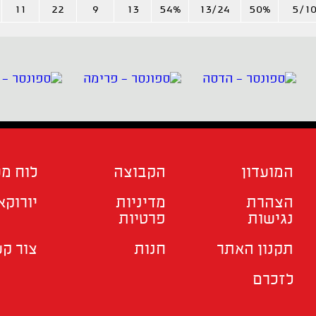
11
22
9
13
54%
13/24
50%
5/1
המועדון
הקבוצה
לוח מ
הצהרת
מדיניות
יורוקא
נגישות
פרטיות
תקנון האתר
חנות
צור ק
לזכרם