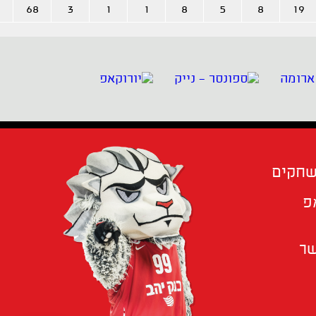
68
3
1
1
8
5
8
19
שחקים
פ
שר