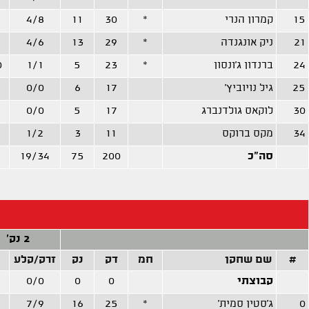
15
קמרון הנרי
*
30
11
4/8
21
ניק אונגנדה
*
29
13
4/6
24
ברנדון ג'ונסון
*
23
5
1/1
0
25
גיל נויוביץ'
17
6
0/0
30
לוקאס גולדנברג
17
5
0/0
34
מקס ברוקס
11
3
1/2
סה"כ
200
75
19/34
2 נק'
#
שם שחקן
חמ
דק
נק
זרק/קלע
קבוצתי
0
0
0/0
0
ג'סטין סמית'
*
25
16
7/9