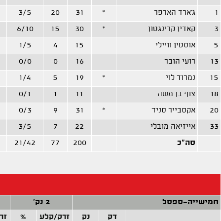
1
ג'ארד הארפר
*
31
20
3/5
3
קאדין קרינגטון
*
30
15
6/10
5
אוסטין וויילי
15
4
1/5
13
רועי הובר
16
0
0/0
15
נמרוד לוי
*
19
5
1/4
18
צוף בן משה
11
1
0/1
20
אקסבייר סניד
*
31
9
0/3
33
אייזיאה מובלי
22
7
3/5
סה"כ
200
77
21/42
חמישייה-ספסל
2 נק'
דק
נק
זרק/קלע
%
זר