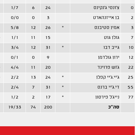
0
צ'ונסי ג'נקינס
24
6
1/7
2
בן אייזנהארט
3
0
0/0
3
אמין סטיבנס
*
26
12
5/8
7
גולן גוט
15
11
1/1
0
10
גייב דבו
*
31
12
3/4
12
ירון גולדמן
9
0
0/1
22
ג'וש פרוינד
20
11
4/4
0
25
ג'יי.ג'יי קפלן
*
24
13
2/2
0
55
די.ג'יי ברנס
*
31
7
2/4
77
נייג'ל פירסון
*
17
2
1/2
סה"כ
200
74
19/33