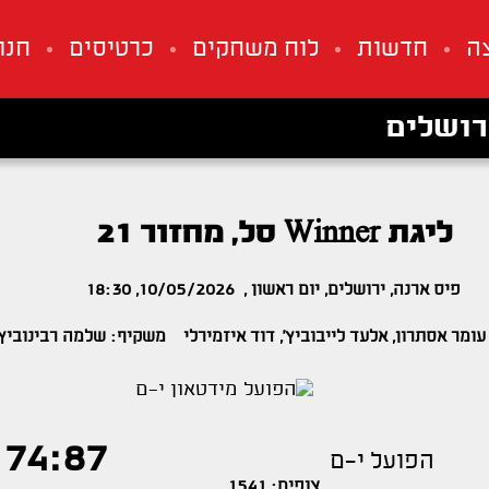
ה
חדשות
לוח משחקים
כרטיסים
חנו
רושלים
ליגת Winner סל, מחזור 21
פיס ארנה, ירושלים, יום ראשון , 10/05/2026, 18:30
ומר אסתרון, אלעד לייבוביץ', דוד איזמירלי משקיף: שלמה רבינוביץ'
74:87
הפועל י-ם
צופים: 1541