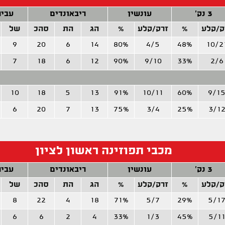
3 נק'
עונשין
ריבאונדים
עביר
ק/קלע
%
זרק/קלע
%
הג
הת
סהכ
של
9
20
6
14
80%
4/5
48%
10/2
7
18
6
12
90%
9/10
33%
2/6
10
18
5
13
91%
10/11
60%
9/1
6
20
7
13
75%
3/4
25%
3/1
מכבי תפוזינה ראשון לציון
3 נק'
עונשין
ריבאונדים
עביר
ק/קלע
%
זרק/קלע
%
הג
הת
סהכ
של
8
22
4
18
71%
5/7
29%
5/1
6
6
2
4
33%
1/3
45%
5/1