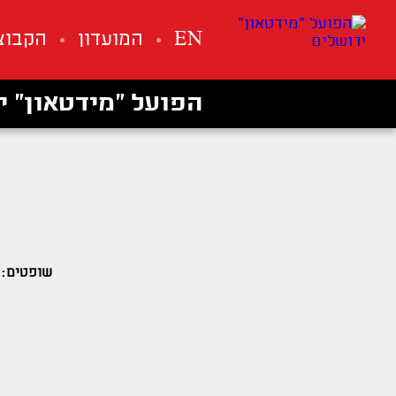
EN
המועדון
הקבוצ
הפועל ״מידטאון״ י
שופטים: ע