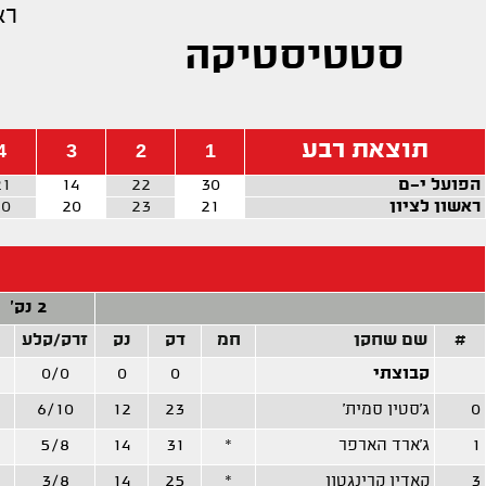
רא
סטטיסטיקה
תוצאת רבע
4
3
2
1
הפועל י-ם
30
22
14
21
ראשון לציון
21
23
20
10
2 נק'
#
שם שחקן
חמ
דק
נק
זרק/קלע
קבוצתי
0
0
0/0
0
ג'סטין סמית'
23
12
6/10
1
ג'ארד הארפר
*
31
14
5/8
3
קאדין קרינגטון
*
25
14
3/8