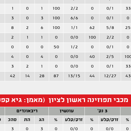
1
0
1
100
2/2
0
0/1
33
3
0
3
100
6/6
0
0/1
0
8
2
6
100
1/1
62
5/8
25
2
1
1
0
0/0
100
2/2
0
0
0
0
50
1/2
0
0/1
0
4
0
4
0
0/0
40
2/5
10
3
2
1
0
0/0
0
0/1
33
42
14
28
87
13/15
44
12/27
43
מכבי תפוזינה ראשון לציון (מאמן: גיא קפל
3 נק'
עונשין
ריבאונדים
%
זרק/קלע
%
זרק/קלע
%
הג
הת
סהכ
ש
3
0
3
0
0/0
0
0/0
0