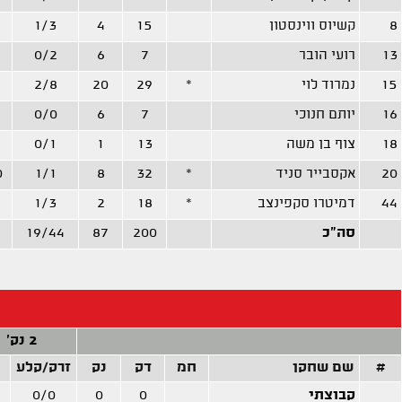
8
קשיוס ווינסטון
15
4
1/3
13
רועי הובר
7
6
0/2
15
נמרוד לוי
*
29
20
2/8
16
יותם חנוכי
7
6
0/0
18
צוף בן משה
13
1
0/1
20
אקסבייר סניד
*
32
8
1/1
0
44
דמיטרו סקפינצב
*
18
2
1/3
סה"כ
200
87
19/44
2 נק'
#
שם שחקן
חמ
דק
נק
זרק/קלע
קבוצתי
0
0
0/0