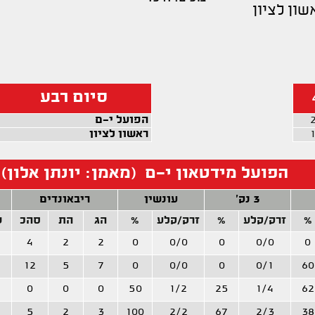
שון לציון
סיום רבע
הפועל י-ם
ראשון לציון
הפועל מידטאון י-ם (מאמן: יונתן אלון)
3 נק'
עונשין
ריבאונדים
%
זרק/קלע
%
זרק/קלע
%
הג
הת
סהכ
ש
4
2
2
0
0/0
0
0/0
0
12
5
7
0
0/0
0
0/1
60
0
0
0
50
1/2
25
1/4
62
5
2
3
100
2/2
67
2/3
38