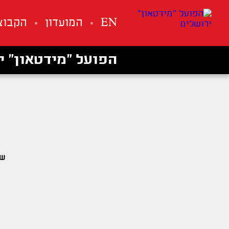
EN
המועדון
הקבוצ
הפועל ״מידטאון״ י
שו