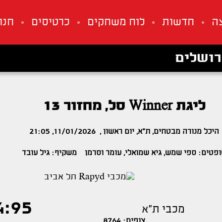
ה
חדשות
לוח משחקים
כרטיסים
חנו
רושלים
ליגת Winner סל, מחזור 13
היכל מנורה מבטחים, ת"א, יום ראשון , 11/01/2026, 21:05
פטים: ספי שמש, גיא שמואלי, עומר וסרמן משקיף: גיל עובד
4:95
מכבי ת"א
צופים: 8764