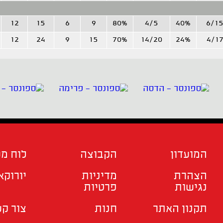
12
15
6
9
80%
4/5
40%
6/1
12
24
9
15
70%
14/20
24%
4/1
המועדון
הקבוצה
לוח מ
הצהרת
מדיניות
יורוקא
נגישות
פרטיות
תקנון האתר
חנות
צור ק