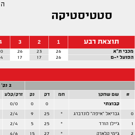
הפ
סטטיסטיקה
תוצאת רבע
4
3
2
1
מכבי ת"א
26
23
26
20
הפועל י-ם
26
17
17
24
2 נק'
#
שם שחקן
חמ
דק
נק
זרק/קלע
קבוצתי
0
0
0/0
0
גבריאל "איפה" לונדברג
*
25
9
2/4
1
ג'יילן הורד
*
25
5
2/4
2
ג'ימי קלארק
*
27
15
4/6