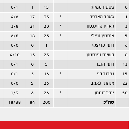
0
ג'סטין סמית'
15
1
0/1
1
ג'ארד הארפר
*
33
17
4/6
3
קאדין קרינגטון
*
30
21
3/8
5
אוסטין וויילי
*
25
18
6/8
6
רועי פריצקי
1
0
0/0
8
קשיוס ווינסטון
23
13
4/10
13
רועי הובר
5
0
0/1
15
נמרוד לוי
*
16
3
0/1
22
אנתוני לאמב
26
5
0/0
50
יובל זוסמן
*
26
6
1/3
סה"כ
200
84
18/38