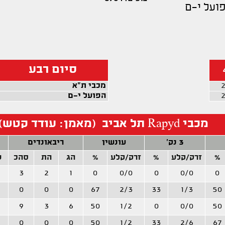
ועל י-ם
סיום רבע
מכבי ת"א
הפועל י-ם
מכבי Rapyd תל אביב (מאמן: עודד קטש)
3 נק'
עונשין
ריבאונדים
%
זרק/קלע
%
זרק/קלע
%
הג
הת
סהכ
ש
3
2
1
0
0/0
0
0/0
0
0
0
0
67
2/3
33
1/3
50
9
3
6
50
1/2
0
0/0
50
0
0
0
50
1/2
33
2/6
67