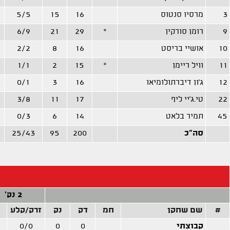
3
מרסיו סנטוס
16
15
5/5
9
רומן סורקין
*
29
21
6/9
10
אושיי בריסט
16
8
2/2
11
וויל ריימן
*
15
2
1/1
12
ג'ון דיברתולומיאו
16
3
0/1
22
טי.ג'יי ליף
17
11
3/8
45
תמיר בלאט
14
6
0/3
סה"כ
200
95
25/43
2 נק'
#
שם שחקן
חמ
דק
נק
זרק/קלע
קבוצתי
0
0
0/0