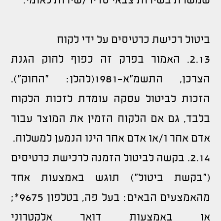
שמשרת בשירות צבאי סדיר/שירות לאומי.
ביטול רכישת כרטיסים על ידי לקוח
2.13. האמור בפרק זה כפוף לחוק הגנת
הצרכן, התשמ"א-1981(להלן: "החוק").
הזכות לביטול עסקה עומדת לזכות הלקוח
בלבד, גם אם הלקוח הזמין את המוצר עבור
אדם אחר ו/או אדם אחר הינו הנמען למשלוח.
2.14. בקשה לביטול הזמנה לרכישת כרטיסים
("בקשת ביטול") תוגש באמצעות אחד
מהאמצעים הבאים: בעל פה, בטלפון 9675*;
או באמצעות דואר אלקטרוני