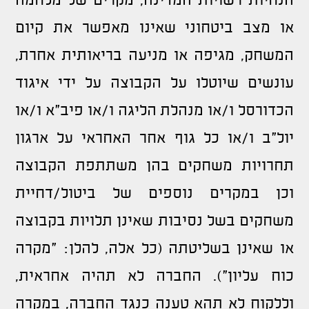
הנחיות רשויות המדינה, מקרים של מלחמה
או מצב ביטחוני שאינו מאפשר את קיום
המשחק, מגיפה או מניעה בריאותית אחרת,
עונשים שיוטלו על הקבוצה על ידי איגוד
הכדורסל ו/או מנהלת הליגה ו/או פיב"א ו/או
יול"ב ו/או כל גוף אחר האחראי על ארגון
תחרויות משחקים בהן משתתפת הקבוצה
וכן במקרים נוספים של ביטול/דחיית
משחקים בשל נסיבות שאינן תלויות בקבוצה
או שאינן בשליטתה (כל אלה, להלן: "מקרה
כוח עליון"). החברה לא תהיה אחראית,
וללקוח לא תהא טענה כנגד החברה, במקרה